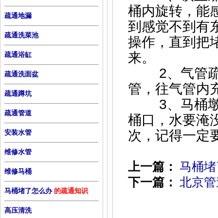
桶内旋转，能
疏通地漏
到感觉不到有
疏通洗菜池
操作，直到把
来。
疏通浴缸
2、气管疏通
疏通洗面盆
管，往气管内
疏通蹲坑
3、马桶墩布
疏通管道
桶口，水要淹
次，记得一定
安装水管
维修水管
上一篇：
马桶堵
维修马桶
下一篇：
北京管
马桶堵了怎么办
的疏通知识
高压清洗