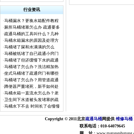
行业资讯
·
马桶漏水？更换水箱配件教程
·
厕所马桶堵塞怎么办 疏通要多
来了
·
疏通马桶的工具叫什么？几种
少钱 下水道不下水冒水
·
马桶水箱漏水的原因及处理方
疏通工具的普及
·
马桶堵了屎和水满满的怎么
法
·
马桶被纸堵了自已疏通小窍门
办？
·
马桶堵了但还缓慢下水的疏通
·
马桶堵了怎么办？洗洁精加热
方法
·
坐式马桶堵了疏通窍门有哪些
水让你见证神奇一刻
·
马桶堵了怎么办？用管道疏通
·
蹲便器严重堵死，新手如何处
剂能通吗？
·
马桶水箱一直流水怎么办？老
理
·
卫生间下水道被头发堵塞的疏
师傅告诉你实用的检修方法
·
马桶水下不去 时间长了会慢慢
通方法
流下去怎么回事？
Copyright © 2011北京
疏通
马桶
网提供
维修马桶
联系电话：010-64079645
网 址 :
www.matongshutong