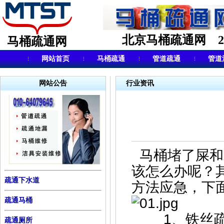
北京马桶疏通网 24小
马桶疏通网
网站首页
马桶疏通
管道疏通
管道
网站公告
行业资讯
马桶堵了屎和
该怎么办呢？
疏通下水道
方法应急，下
疏通马桶
1、铁丝疏通
疏通厕所