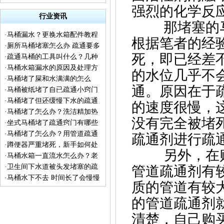
强烈的化学反
行业资讯
那堵塞的马
·
马桶漏水？更换水箱配件教程
根据笔者的经
·
厕所马桶堵塞怎么办 疏通要多
来了
死，即已经差
·
疏通马桶的工具叫什么？几种
少钱 下水道不下水冒水
·
马桶水箱漏水的原因及处理方
疏通工具的普及
的水位几乎不
·
马桶堵了屎和水满满的怎么
法
通。原因在于
·
马桶被纸堵了自已疏通小窍门
办？
·
马桶堵了但还缓慢下水的疏通
的速度很慢，
·
马桶堵了怎么办？洗洁精加热
方法
没有完全被堵
·
坐式马桶堵了疏通窍门有哪些
水让你见证神奇一刻
·
马桶堵了怎么办？用管道疏通
疏通剂进行疏
·
蹲便器严重堵死，新手如何处
剂能通吗？
另外，在购
·
马桶水箱一直流水怎么办？老
理
·
卫生间下水道被头发堵塞的疏
管道疏通剂有
师傅告诉你实用的检修方法
·
马桶水下不去 时间长了会慢慢
通方法
质的管道有较
流下去怎么回事？
的管道疏通剂
清楚，自己购