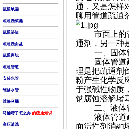
通，又是怎样
疏通地漏
聊用管道疏通
疏通洗菜池
市面上的管
疏通浴缸
通剂，另一种
疏通洗面盆
一、固体管
疏通蹲坑
固体管道疏
疏通管道
理是把疏通剂
粉产生化学反
安装水管
于强碱性物质
维修水管
钠腐蚀溶解堵
维修马桶
二、液体管
马桶堵了怎么办
的疏通知识
液体管道疏
面活性剂消融
高压清洗