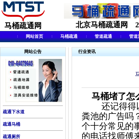
北京马桶疏通网 24小
马桶疏通网
网站首页
马桶疏通
管道疏通
管道
网站公告
行业资讯
马桶
堵了怎
还记得得以
疏通下水道
粪池的广告吗
个十分常见的
疏通马桶
的电话找师傅
疏通厕所