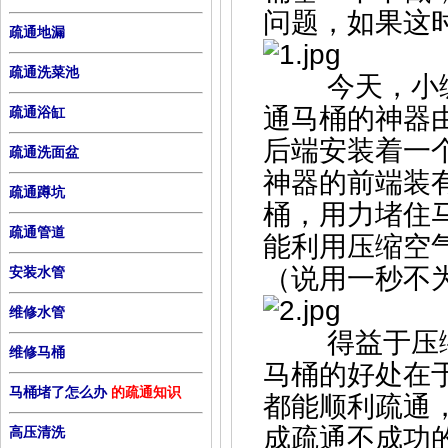
问题，如果这
疏通地漏
疏通洗菜池
今天，小编
通马桶的神器
疏通浴缸
后端安装着一
疏通洗面盆
神器的前端装
疏通蹲坑
桶，用力堵住
疏通管道
能利用压缩空
（说用一秒不
安装水管
维修水管
得益于压缩
维修马桶
马桶的好处在
马桶堵了怎么办
的疏通知识
都能顺利疏通
成疏通不成功
高压清洗