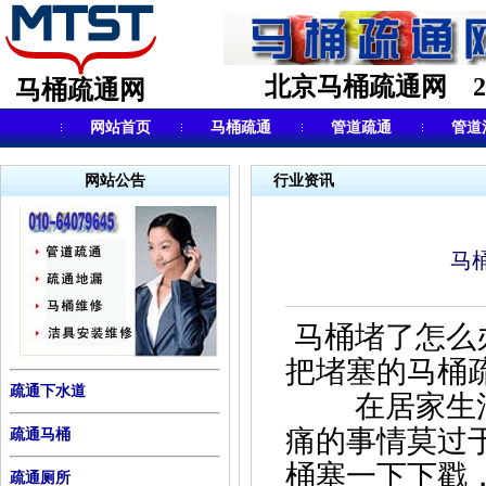
北京马桶疏通网 24小
马桶疏通网
网站首页
马桶疏通
管道疏通
管道
网站公告
行业资讯
马
马桶堵了怎么
把堵塞的马桶
疏通下水道
在居家生活
痛的事情莫过
疏通马桶
桶塞一下下戳
疏通厕所