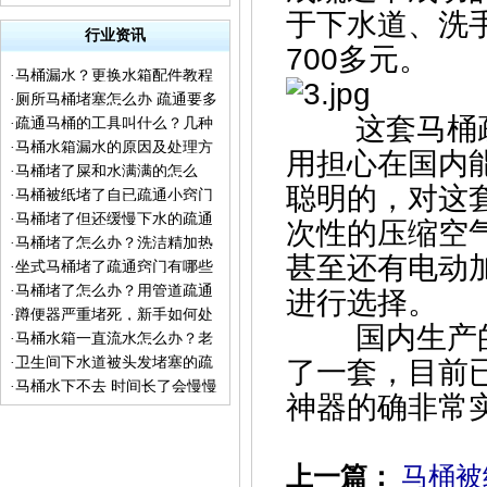
于下水道、洗
行业资讯
700多元。
·
马桶漏水？更换水箱配件教程
·
厕所马桶堵塞怎么办 疏通要多
来了
这套马桶疏
·
疏通马桶的工具叫什么？几种
少钱 下水道不下水冒水
·
马桶水箱漏水的原因及处理方
疏通工具的普及
用担心在国内
·
马桶堵了屎和水满满的怎么
法
聪明的，对这
·
马桶被纸堵了自已疏通小窍门
办？
·
马桶堵了但还缓慢下水的疏通
次性的压缩空
·
马桶堵了怎么办？洗洁精加热
方法
甚至还有电动
·
坐式马桶堵了疏通窍门有哪些
水让你见证神奇一刻
·
马桶堵了怎么办？用管道疏通
进行选择。
·
蹲便器严重堵死，新手如何处
剂能通吗？
国内生产的
·
马桶水箱一直流水怎么办？老
理
·
卫生间下水道被头发堵塞的疏
了一套，目前
师傅告诉你实用的检修方法
·
马桶水下不去 时间长了会慢慢
通方法
神器的确非常
流下去怎么回事？
上一篇：
马桶被